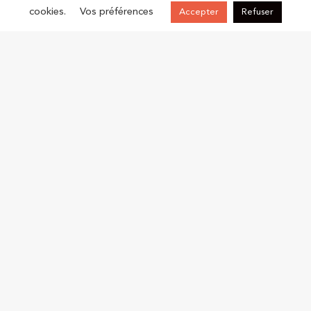
Orienter
cookies.
Vos préférences
Accepter
Refuser
l’épargne vers le
financement des
PME
.
ACCOMPAGNER
Finance